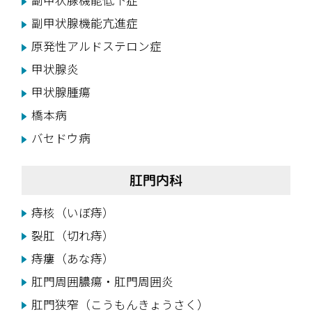
副甲状腺機能低下症
副甲状腺機能亢進症
原発性アルドステロン症
甲状腺炎
甲状腺腫瘍
橋本病
バセドウ病
肛門内科
痔核（いぼ痔）
裂肛（切れ痔）
痔瘻（あな痔）
肛門周囲膿瘍・肛門周囲炎
肛門狭窄（こうもんきょうさく）