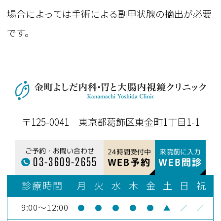
場合によっては手術による副甲状腺の摘出が必要
です。
〒125-0041 東京都葛飾区東金町1丁目1-1
ご予約・お問い合わせ
24時間受付中
来院前に入力
03-3609-2655
WEB予約
WEB問診
診療時間
月
火
水
木
金
土
日
祝
9:00～12:00
●
●
●
●
●
▲
／
／