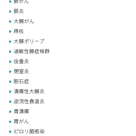
膵がん
膵炎
大腸がん
痔核
大腸ポリープ
過敏性腸症候群
虫垂炎
憩室炎
胆石症
潰瘍性大腸炎
逆流性食道炎
胃潰瘍
胃がん
ピロリ菌感染