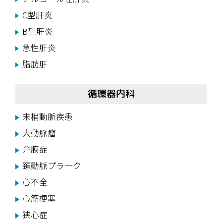
C型肝炎
B型肝炎
急性肝炎
脂肪肝
循環器内科
末梢動脈疾患
大動脈瘤
弁膜症
頚動脈プラーク
心不全
心筋梗塞
狭心症