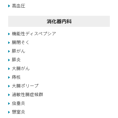
高血圧
消化器内科
機能性ディスペプシア
腸閉そく
膵がん
膵炎
大腸がん
痔核
大腸ポリープ
過敏性腸症候群
虫垂炎
憩室炎