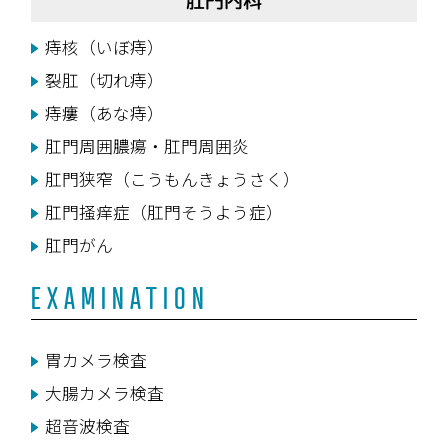
肛門内科
痔核（いぼ痔）
裂肛（切れ痔）
痔瘻（あな痔）
肛門周囲膿瘍・肛門周囲炎
肛門狭窄（こうもんきょうさく）
肛門掻痒症（肛門そうよう症）
肛門がん
EXAMINATION
胃カメラ検査
大腸カメラ検査
超音波検査