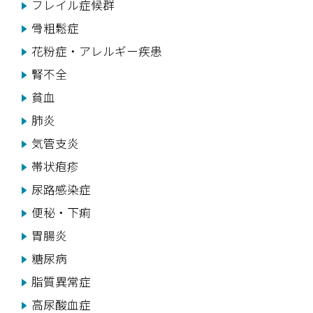
フレイル症候群
骨粗鬆症
花粉症・アレルギー疾患
腎不全
貧血
肺炎
気管支炎
帯状疱疹
尿路感染症
便秘・下痢
胃腸炎
糖尿病
脂質異常症
高尿酸血症