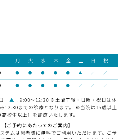
月
火
水
木
金
土
日
祝
0
●
●
●
●
●
▲
／
／
0
●
●
●
●
●
／
／
／
祝日
▲
：9:00～12:30 ※土曜午後・日曜・祝日は休
み12:30までの診療となります。 ※当院は15歳以上
（高校生以上）を診療いたします。
【ご予約にあたってのご案内】
システムは患者様に無料でご利用いただけます。ご予