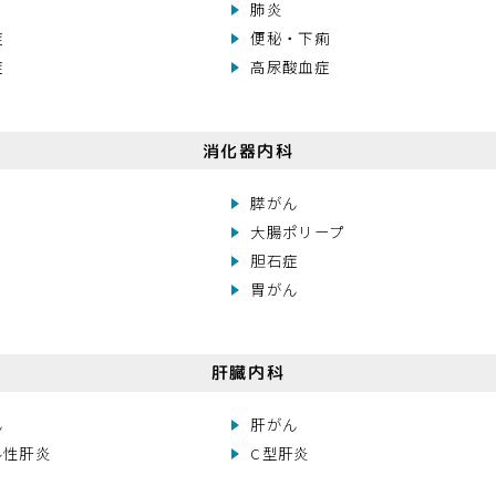
肺炎
症
便秘・下痢
症
高尿酸血症
消化器内科
膵がん
大腸ポリープ
胆石症
胃がん
肝臓内科
ん
肝がん
ル性肝炎
C型肝炎