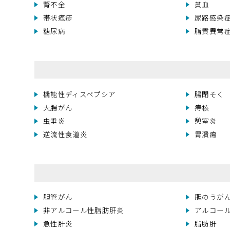
腎不全
貧血
帯状疱疹
尿路感染
糖尿病
脂質異常
機能性ディスペプシア
腸閉そく
大腸がん
痔核
虫垂炎
憩室炎
逆流性食道炎
胃潰瘍
胆管がん
胆のうが
非アルコール性脂肪肝炎
アルコー
急性肝炎
脂肪肝