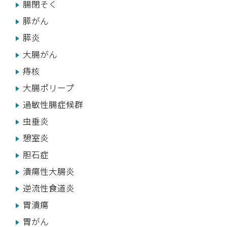
腸閉そく
膵がん
膵炎
大腸がん
痔核
大腸ポリープ
過敏性腸症候群
虫垂炎
憩室炎
胆石症
潰瘍性大腸炎
逆流性食道炎
胃潰瘍
胃がん