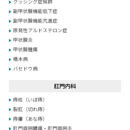
クッシング症候群
副甲状腺機能低下症
副甲状腺機能亢進症
原発性アルドステロン症
甲状腺炎
甲状腺腫瘍
橋本病
バセドウ病
肛門内科
痔核（いぼ痔）
裂肛（切れ痔）
痔瘻（あな痔）
肛門周囲膿瘍・肛門周囲炎