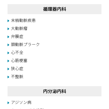
循環器内科
末梢動脈疾患
大動脈瘤
弁膜症
頚動脈プラーク
心不全
心筋梗塞
狭心症
不整脈
内分泌内科
アジソン病