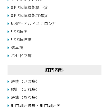
副甲状腺機能低下症
副甲状腺機能亢進症
原発性アルドステロン症
甲状腺炎
甲状腺腫瘍
橋本病
バセドウ病
肛門内科
痔核（いぼ痔）
裂肛（切れ痔）
痔瘻（あな痔）
肛門周囲膿瘍・肛門周囲炎