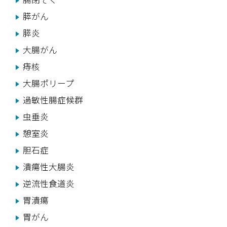
膵がん
膵炎
大腸がん
痔核
大腸ポリープ
過敏性腸症候群
虫垂炎
憩室炎
胆石症
潰瘍性大腸炎
逆流性食道炎
胃潰瘍
胃がん