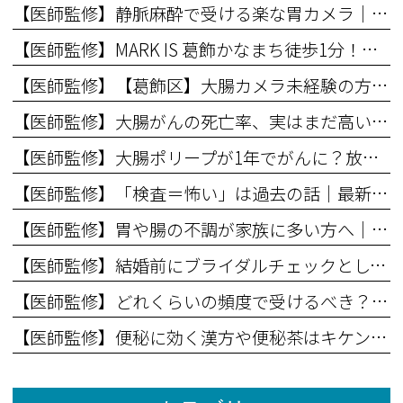
【医師監修】静脈麻酔で受ける楽な胃カメラ｜完全に眠ったことを確認してから行う安心検査
【医師監修】MARK IS 葛飾かなまち徒歩1分！新ランドマーク隣接の内視鏡クリニックで無痛検査を
【医師監修】【葛飾区】大腸カメラ未経験の方に読んでほしい記事
【医師監修】大腸がんの死亡率、実はまだ高いって知ってましたか？
【医師監修】大腸ポリープが1年でがんに？放置のリスクを解説
【医師監修】「検査＝怖い」は過去の話｜最新の大腸内視鏡検査事情とは
【医師監修】胃や腸の不調が家族に多い方へ｜あなたのリスクは？
【医師監修】結婚前にブライダルチェックとして胃腸検査を受けるべき理由
【医師監修】どれくらいの頻度で受けるべき？内視鏡のベストタイミング
【医師監修】便秘に効く漢方や便秘茶はキケン！長期に飲んでいると起こる事