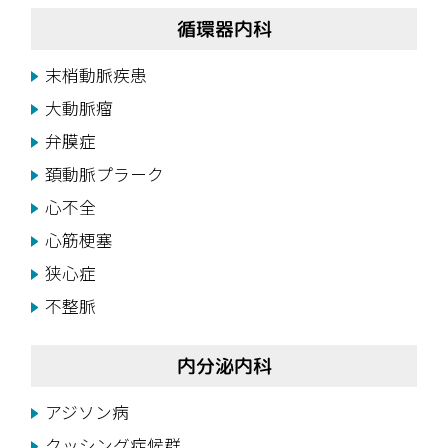
循環器内科
末梢動脈疾患
大動脈瘤
弁膜症
頚動脈プラーク
心不全
心筋梗塞
狭心症
不整脈
内分泌内科
アジソン病
クッシング症候群