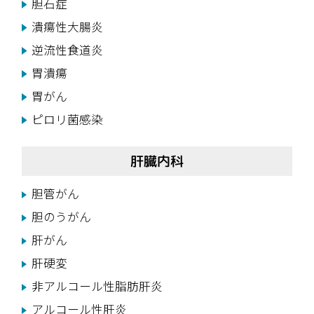
胆石症
潰瘍性大腸炎
逆流性食道炎
胃潰瘍
胃がん
ピロリ菌感染
肝臓内科
胆管がん
胆のうがん
肝がん
肝硬変
非アルコール性脂肪肝炎
アルコール性肝炎