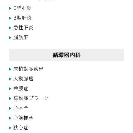
C型肝炎
B型肝炎
急性肝炎
脂肪肝
循環器内科
末梢動脈疾患
大動脈瘤
弁膜症
頚動脈プラーク
心不全
心筋梗塞
狭心症