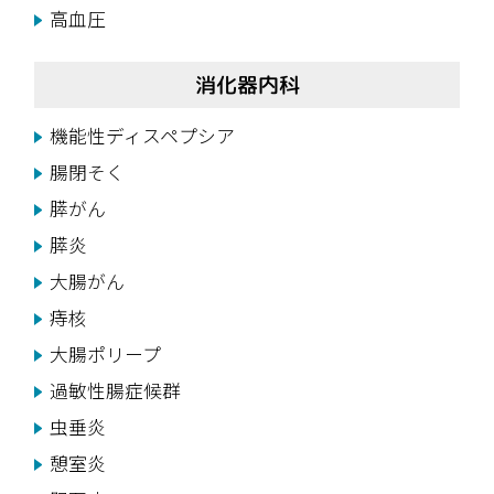
高血圧
消化器内科
機能性ディスペプシア
腸閉そく
膵がん
膵炎
大腸がん
痔核
大腸ポリープ
過敏性腸症候群
虫垂炎
憩室炎