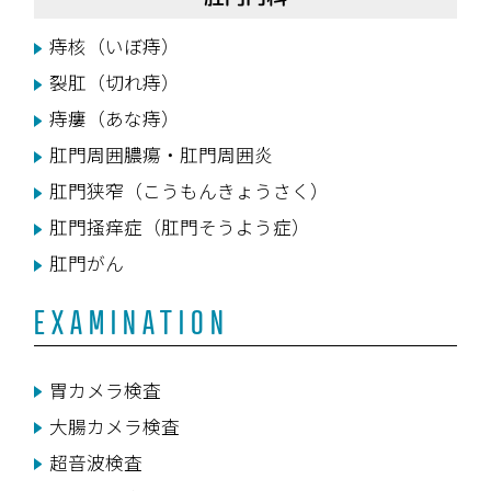
痔核（いぼ痔）
裂肛（切れ痔）
痔瘻（あな痔）
肛門周囲膿瘍・肛門周囲炎
肛門狭窄（こうもんきょうさく）
肛門掻痒症（肛門そうよう症）
肛門がん
EXAMINATION
胃カメラ検査
大腸カメラ検査
超音波検査