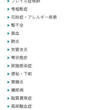
フレイル症候群
骨粗鬆症
花粉症・アレルギー疾患
腎不全
貧血
肺炎
気管支炎
帯状疱疹
尿路感染症
便秘・下痢
胃腸炎
糖尿病
脂質異常症
高尿酸血症