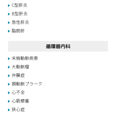
C型肝炎
B型肝炎
急性肝炎
脂肪肝
循環器内科
末梢動脈疾患
大動脈瘤
弁膜症
頚動脈プラーク
心不全
心筋梗塞
狭心症