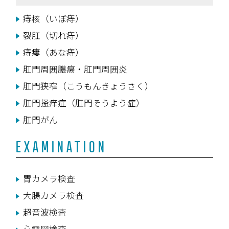
痔核（いぼ痔）
裂肛（切れ痔）
痔瘻（あな痔）
肛門周囲膿瘍・肛門周囲炎
肛門狭窄（こうもんきょうさく）
肛門掻痒症（肛門そうよう症）
肛門がん
EXAMINATION
胃カメラ検査
大腸カメラ検査
超音波検査