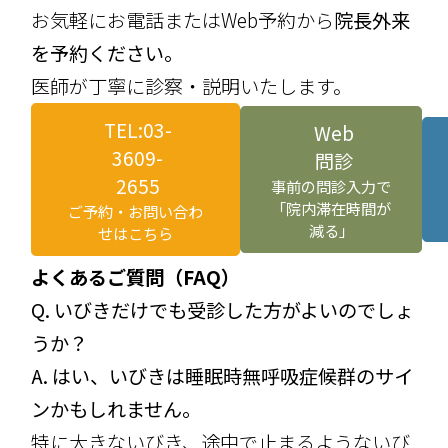
お気軽にお電話またはWeb予約から
院長外来
を予約ください。
医師が丁寧に診察・説明いたします。
TEL:03-
Web
3609-
問診
2655
事前の問診入力で
「院内滞在時間が
ご予約・お問い合わ
減る」
せはこちら
よくあるご質問（FAQ）
Q. いびきだけでも受診した方がよいのでしょ
うか？
A. はい、いびきは睡眠時無呼吸症候群のサイ
ンかもしれません。
特に大きないびき、途中で止まるようないび