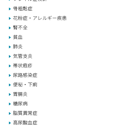
骨粗鬆症
花粉症・アレルギー疾患
腎不全
貧血
肺炎
気管支炎
帯状疱疹
尿路感染症
便秘・下痢
胃腸炎
糖尿病
脂質異常症
高尿酸血症