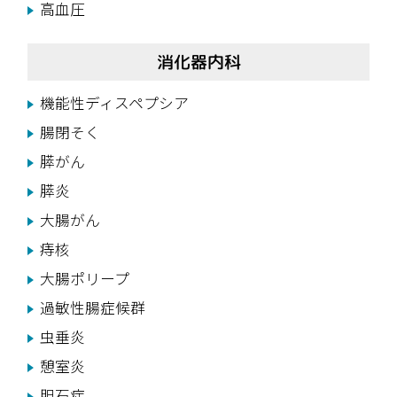
高血圧
消化器内科
機能性ディスペプシア
腸閉そく
膵がん
膵炎
大腸がん
痔核
大腸ポリープ
過敏性腸症候群
虫垂炎
憩室炎
胆石症