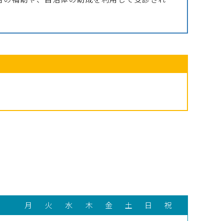
月
火
水
木
金
土
日
祝