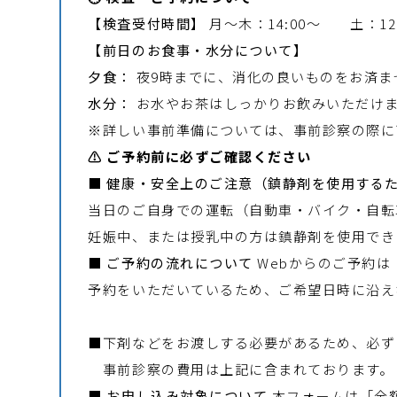
【検査受付時間】
月～木：14:00～ 土：12
【前日のお食事・水分について】
夕食：
夜9時までに、消化の良いものをお済ま
水分：
お水やお茶はしっかりお飲みいただけま
※詳しい事前準備については、事前診察の際に
⚠️ ご予約前に必ずご確認ください
■ 健康・安全上のご注意（鎮静剤を使用する
当日のご自身での運転（自動車・バイク・自転
妊娠中、または授乳中の方は鎮静剤を使用でき
■ ご予約の流れについて
Webからのご予約
予約をいただいているため、ご希望日時に沿え
■下剤などをお渡しする必要があるため、必ず
事前診察の費用は上記に含まれております。
■ お申し込み対象について
本フォームは「全