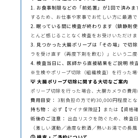
1. お食事制限などの「前処置」が1回で済みま
するため、お仕事や家事でお忙しい方に最適で
2. 眠っている間に検査が終わります（鎮静剤
とんど感じることなく検査をお受けいただけま
3. 見つかった大腸ポリープは「その場」で切
ラを受け直す（再度下剤を飲む）」という二度
4. 検査当日に、医師から直接結果をご説明
検
※生検やポリープ切除（組織検査）を行った場
💡 大腸ポリープ切除に関する大切なご案内
ポリープ切除を行った場合、大腸カメラの費用
費用目安：
3割負担の方で約30,000円程度と
持ち物：
必ず【マイナ保険証】または【資格
術後のご注意：
出血リスクを防ぐため、検査
（激しい運動／過度な飲酒／熱いお湯での長風
🕒 検査・ご予約について