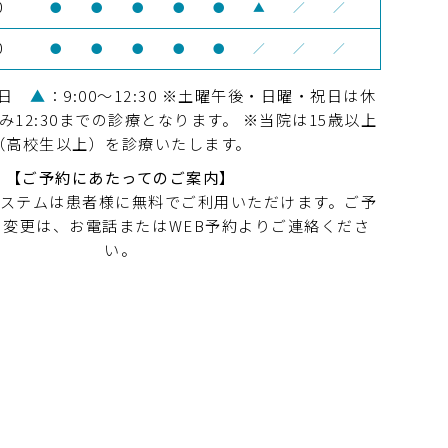
0
●
●
●
●
●
▲
／
／
0
●
●
●
●
●
／
／
／
祝日
▲
：9:00～12:30 ※土曜午後・日曜・祝日は休
み12:30までの診療となります。 ※当院は15歳以上
（高校生以上）を診療いたします。
【ご予約にあたってのご案内】
システムは患者様に無料でご利用いただけます。ご予
・変更は、お電話またはWEB予約よりご連絡くださ
い。